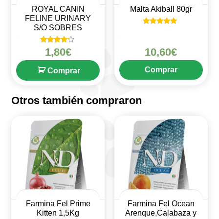
ROYAL CANIN
Malta Akiball 80gr
FELINE URINARY
S/O SOBRES
Valorado en
5
de 5
Valorado
1,80
€
10,60
€
en
4
de 5
Comprar
Comprar
Otros también compraron
Farmina Fel Prime
Farmina Fel Ocean
Kitten 1,5Kg
Arenque,Calabaza y