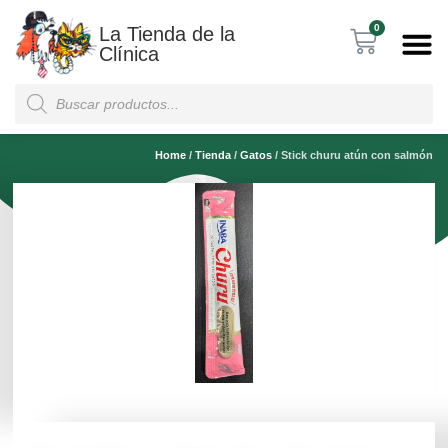
0
La Tienda de la
Clínica
Home
/
Tienda
/
Gatos
/
Stick churu atún con salmón