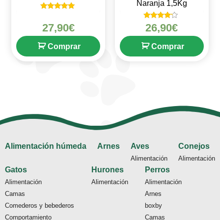
Naranja 1,5Kg
Valorado en
5
Valorado
27,90
€
26,90
€
de 5
en
4
de 5
Comprar
Comprar
Alimentación húmeda
Arnes
Aves
Conejos
Alimentación
Alimentación
Gatos
Hurones
Perros
Alimentación
Alimentación
Alimentación
Camas
Arnes
Comederos y bebederos
boxby
Comportamiento
Camas