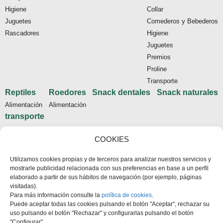
Higiene
Collar
Juguetes
Comederos y Bebederos
Rascadores
Higiene
Juguetes
Premios
Proline
Transporte
Reptiles
Roedores
Snack dentales
Snack naturales
Alimentación
Alimentación
transporte
Tienda
COOKIES
Inicio
Utilizamos cookies propias y de terceros para analizar nuestros servicios y
Contacto
mostrarle publicidad relacionada con sus preferencias en base a un perfil
Aviso legal
elaborado a partir de sus hábitos de navegación (por ejemplo, páginas
visitadas).
Política de cookies
Para más información consulte la
política de cookies
.
Condiciones de compra
Puede aceptar todas las cookies pulsando el botón "Aceptar", rechazar su
uso pulsando el botón "Rechazar" y configurarlas pulsando el botón
"Configurar".