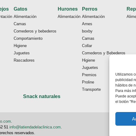
ejos
Gatos
Hurones
Perros
Rep
ntación
Alimentación
Alimentación
Alimentación
Alim
Camas
Arnes
Comederos y bebederos
boxby
Comportamiento
Camas
Higiene
Collar
Juguetes
Comederos y Bebederos
Rascadores
Higiene
Juguetes
Utilizamos c
Premios
publicidad r
Proline
hábitos de n
Transporte
Para más in
Snack naturales
Puede acepta
el botón "Re
A
eo.com
.
 52 51
info@latiendadelaclinica.com
.
derechos reservados.