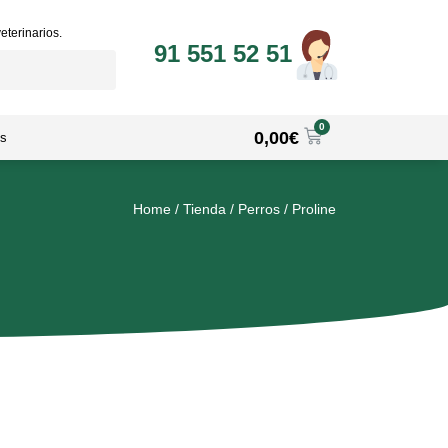
eterinarios.
91 551 52 51
0
0,00
€
s
Home
/
Tienda
/
Perros
/
Proline