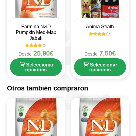
Farmina N&D
Anima Strath
Pumpkin Med-Max
Jabali
Valorado
en
4
Valorado
25,90
€
7,50
€
de 5
Desde
Desde
en
4
de 5
Seleccionar
Seleccionar
opciones
opciones
Otros también compraron