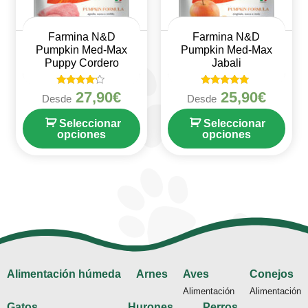
Farmina N&D
Farmina N&D
Pumpkin Med-Max
Pumpkin Med-Max
Puppy Cordero
Jabali
Valorado
Valorado en
27,90
€
25,90
€
Desde
Desde
en
5
4
de 5
de 5
Seleccionar
Seleccionar
opciones
opciones
Alimentación húmeda
Arnes
Aves
Conejos
Alimentación
Alimentación
Gatos
Hurones
Perros