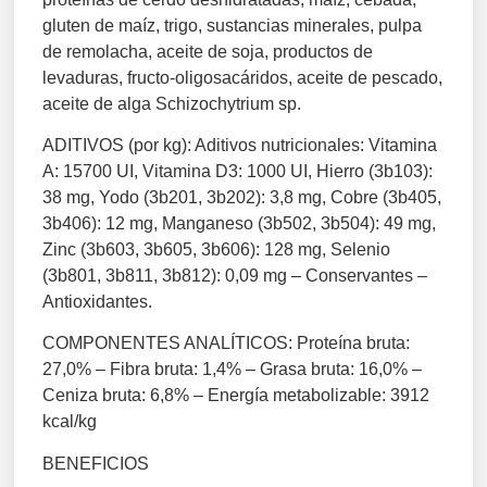
gluten de maíz, trigo, sustancias minerales, pulpa
de remolacha, aceite de soja, productos de
levaduras, fructo-oligosacáridos, aceite de pescado,
aceite de alga Schizochytrium sp.
ADITIVOS (por kg): Aditivos nutricionales: Vitamina
A: 15700 UI, Vitamina D3: 1000 UI, Hierro (3b103):
38 mg, Yodo (3b201, 3b202): 3,8 mg, Cobre (3b405,
3b406): 12 mg, Manganeso (3b502, 3b504): 49 mg,
Zinc (3b603, 3b605, 3b606): 128 mg, Selenio
(3b801, 3b811, 3b812): 0,09 mg – Conservantes –
Antioxidantes.
COMPONENTES ANALÍTICOS: Proteína bruta:
27,0% – Fibra bruta: 1,4% – Grasa bruta: 16,0% –
Ceniza bruta: 6,8% – Energía metabolizable: 3912
kcal/kg
BENEFICIOS