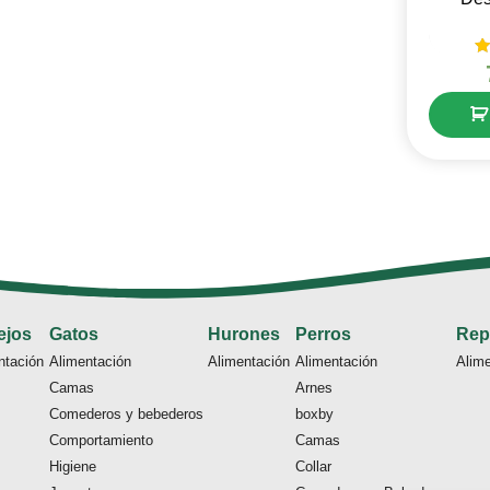
V
ejos
Gatos
Hurones
Perros
Rep
ntación
Alimentación
Alimentación
Alimentación
Alim
Camas
Arnes
Comederos y bebederos
boxby
Comportamiento
Camas
Higiene
Collar