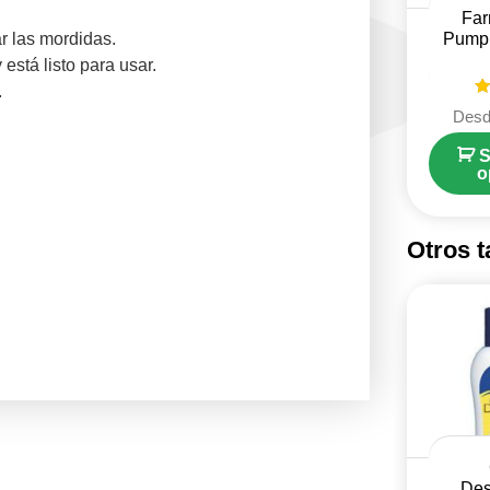
Fa
r las mordidas.
Pump
está listo para usar.
.
V
Des
S
o
Otros 
Des