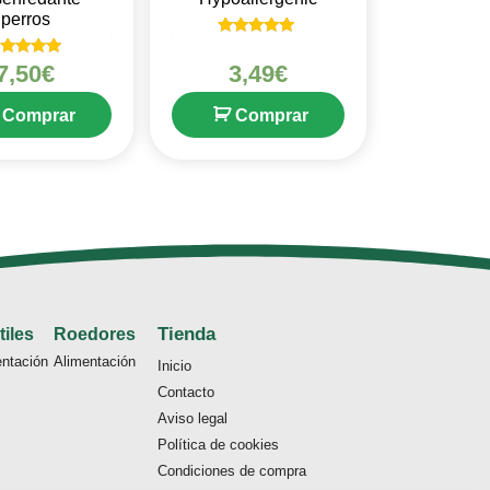
perros
Valorado en
5
alorado en
7,50
€
3,49
€
de 5
5
de 5
Comprar
Comprar
Tienda
tiles
Roedores
entación
Alimentación
Inicio
Contacto
Aviso legal
Política de cookies
Condiciones de compra