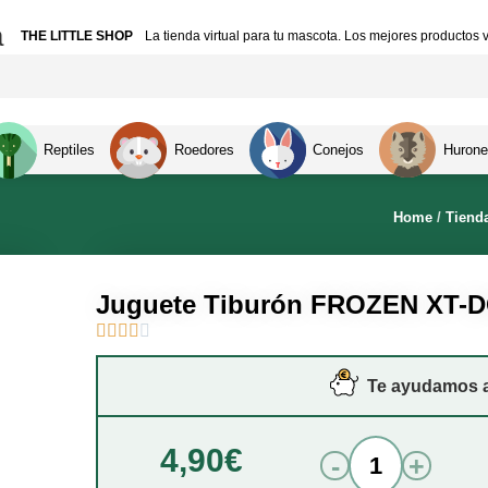
a
THE LITTLE SHOP
La tienda virtual para tu mascota. Los mejores productos v
Reptiles
Roedores
Conejos
Hurone
Home
/
Tiend
Juguete Tiburón FROZEN XT-D





Te ayudamos a 
4,90
€
-
+