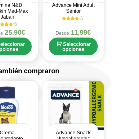
rmina N&D
Advance Mini Adult
kin Med-Max
Senior
Jabali
Valorado
en
alorado
25,90
€
11,99
€
de
Desde
4
en
de 5
4
de 5
eleccionar
Seleccionar
pciones
opciones
también compraron
Crema
Advance Snack
enredante
Hypoallergenic