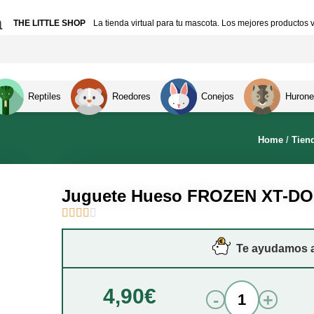
a
THE LITTLE SHOP
La tienda virtual para tu mascota. Los mejores productos v
Reptiles
Roedores
Conejos
Hurone
Home
/
Tien
Juguete Hueso FROZEN XT-DOG





Te ayudamos a 
4,90
€
-
+