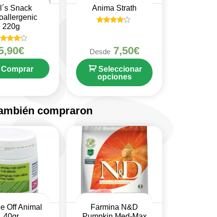
ll´s Snack
Anima Strath
oallergenic
220g
Valorado
en
4
alorado
5,90
€
7,50
€
de 5
Desde
en
4
de 5
Comprar
Seleccionar
opciones
también compraron
e Off Animal
Farmina N&D
40gr
Pumpkin Med-Max