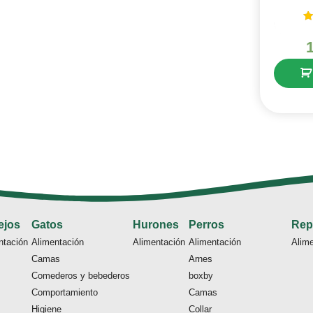
V
ejos
Gatos
Hurones
Perros
Rep
ntación
Alimentación
Alimentación
Alimentación
Alim
Camas
Arnes
Comederos y bebederos
boxby
Comportamiento
Camas
Higiene
Collar