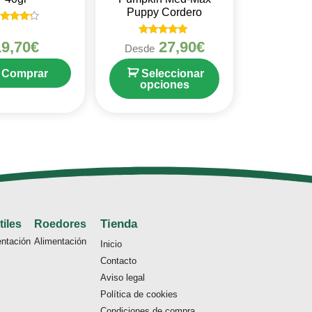
Puppy Cordero
alorado
en
Valorado en
19,70
€
27,90
€
Desde
4
5
de 5
de 5
Comprar
Seleccionar
opciones
Tienda
tiles
Roedores
entación
Alimentación
Inicio
Contacto
Aviso legal
Política de cookies
Condiciones de compra