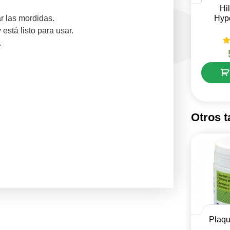
Hi
r las mordidas.
Hyp
está listo para usar.
.
V
Otros 
Plaqu