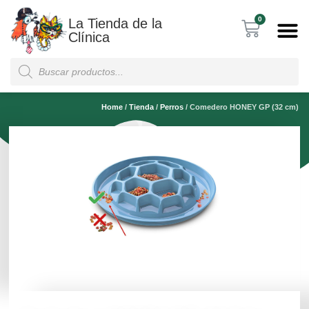
0
La Tienda de la
Clínica
Home
/
Tienda
/
Perros
/
Comedero HONEY GP (32 cm)