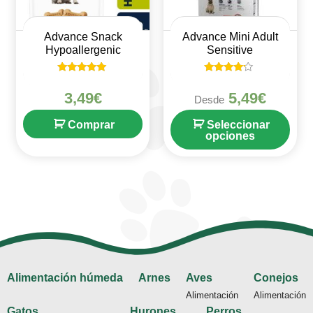
Advance Snack
Advance Mini Adult
Hypoallergenic
Sensitive
Valorado en
Valorado
5
en
3,49
€
5,49
€
Desde
de 5
4
de 5
Comprar
Seleccionar
opciones
Alimentación húmeda
Arnes
Aves
Conejos
Alimentación
Alimentación
Gatos
Hurones
Perros