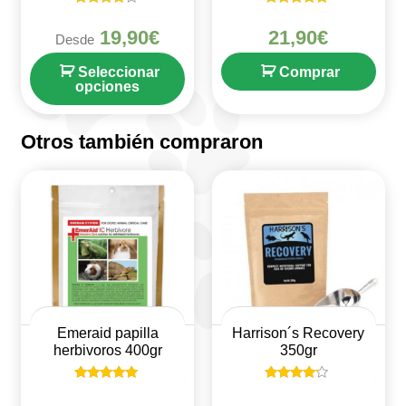
Valorado
Valorado en
en
5
19,90
€
21,90
€
Desde
4
de 5
de 5
Seleccionar
Comprar
opciones
Otros también compraron
Emeraid papilla
Harrison´s Recovery
herbivoros 400gr
350gr
Valorado en
Valorado
5
en