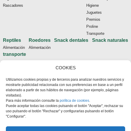
Rascadores
Higiene
Juguetes
Premios
Proline
Transporte
Reptiles
Roedores
Snack dentales
Snack naturales
Alimentación
Alimentación
transporte
Tienda
COOKIES
Inicio
Utilizamos cookies propias y de terceros para analizar nuestros servicios y
Contacto
mostrarle publicidad relacionada con sus preferencias en base a un perfil
Aviso legal
elaborado a partir de sus hábitos de navegación (por ejemplo, páginas
visitadas).
Política de cookies
Para más información consulte la
política de cookies
.
Condiciones de compra
Puede aceptar todas las cookies pulsando el botón "Aceptar", rechazar su
uso pulsando el botón "Rechazar" y configurarlas pulsando el botón
"Configurar".