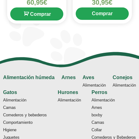
60,95
€
30,95
€
de 5
4
de 5
Comprar
Comprar
Alimentación húmeda
Arnes
Aves
Conejos
Alimentación
Alimentación
Gatos
Hurones
Perros
Alimentación
Alimentación
Alimentación
Camas
Arnes
Comederos y bebederos
boxby
Comportamiento
Camas
Higiene
Collar
Juguetes
Comederos y Bebederos