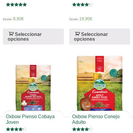
Valorado en
Valorado
5
en
de 5
4
8,90
€
19,90
€
Desde
Desde
de 5
Seleccionar
Seleccionar
opciones
opciones
Oxbow Pienso Cobaya
Oxbow Pienso Conejo
Joven
Adulto