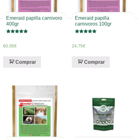
Emeraid papilla carnivoro
Emeraid papilla
400gr
carnivoros 100gr
Valorado en
Valorado en
5
5
de 5
de 5
60,95
€
24,75
€
Comprar
Comprar