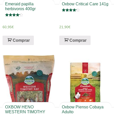
Emeraid papilla
Oxbow Critical Care 141g
herbivoros 400gr
Valorado
en
Valorado
4
en
de 5
4
60,95
€
21,90
€
de 5
Comprar
Comprar
OXBOW HENO
Oxbow Pienso Cobaya
WESTERN TIMOTHY
Adulto