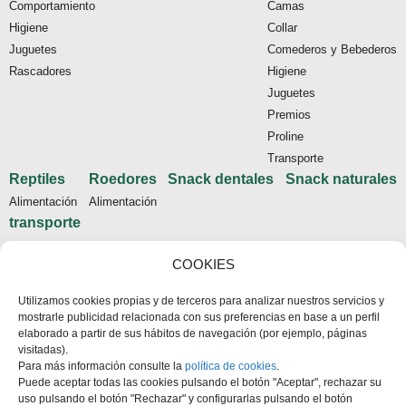
Comportamiento
Camas
Higiene
Collar
Juguetes
Comederos y Bebederos
Rascadores
Higiene
Juguetes
Premios
Proline
Transporte
Reptiles
Roedores
Snack dentales
Snack naturales
Alimentación
Alimentación
transporte
Tienda
COOKIES
Inicio
Utilizamos cookies propias y de terceros para analizar nuestros servicios y
Contacto
mostrarle publicidad relacionada con sus preferencias en base a un perfil
Aviso legal
elaborado a partir de sus hábitos de navegación (por ejemplo, páginas
visitadas).
Política de cookies
Para más información consulte la
política de cookies
.
Condiciones de compra
Puede aceptar todas las cookies pulsando el botón "Aceptar", rechazar su
uso pulsando el botón "Rechazar" y configurarlas pulsando el botón