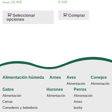
de 5
4
18,90
€
8,50
€
Desde
de 5
Seleccionar
Comprar
opciones
Alimentación húmeda
Arnes
Aves
Conejos
Alimentación
Alimentación
Gatos
Hurones
Perros
Alimentación
Alimentación
Alimentación
Camas
Arnes
Comederos y bebederos
boxby