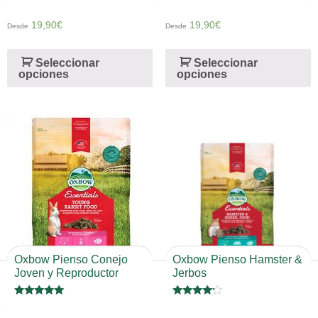
Valorado
Valorado
en
en
4
4
19,90
€
19,90
€
Desde
Desde
de 5
de 5
Seleccionar
Seleccionar
opciones
opciones
Oxbow Pienso Conejo
Oxbow Pienso Hamster &
Joven y Reproductor
Jerbos
Valorado en
Valorado
5
en